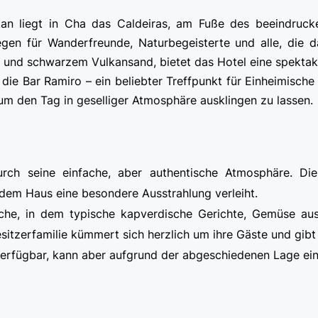
an liegt in Cha das Caldeiras, am Fuße des beeindruc
legen für Wanderfreunde, Naturbegeisterte und alle, die
und schwarzem Vulkansand, bietet das Hotel eine spektaku
die Bar Ramiro – ein beliebter Treffpunkt für Einheimisch
, um den Tag in geselliger Atmosphäre ausklingen zu lassen.
urch seine einfache, aber authentische Atmosphäre. D
 dem Haus eine besondere Ausstrahlung verleiht.
 Küche, in dem typische kapverdische Gerichte, Gemüse a
sitzerfamilie kümmert sich herzlich um ihre Gäste und gi
verfügbar, kann aber aufgrund der abgeschiedenen Lage ein