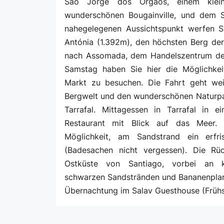
Sao Jorge dos Órgãos, einem klei
wunderschönen Bougainville, und dem 
nahegelegenen Aussichtspunkt werfen Si
Antónia (1.392m), den höchsten Berg der 
nach Assomada, dem Handelszentrum der
Samstag haben Sie hier die Möglichkei
Markt zu besuchen. Die Fahrt geht weit
Bergwelt und den wunderschönen Naturpa
Tarrafal. Mittagessen in Tarrafal in e
Restaurant mit Blick auf das Meer.
Möglichkeit, am Sandstrand ein erf
(Badesachen nicht vergessen). Die Rüc
Ostküste von Santiago, vorbei an k
schwarzen Sandstränden und Bananenplan
Übernachtung im Salav Guesthouse (Frühs